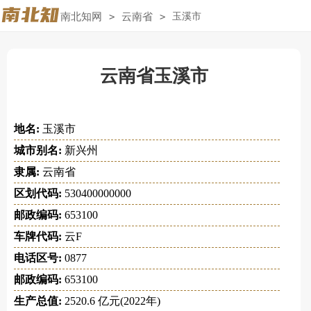
南北知网
>
云南省
>
玉溪市
云南省玉溪市
地名:
玉溪市
城市别名:
新兴州
隶属:
云南省
区划代码:
530400000000
邮政编码:
653100
车牌代码:
云F
电话区号:
0877
邮政编码:
653100
生产总值:
2520.6 亿元(2022年)