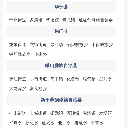
华宁县
宁州街道
盘溪镇
华溪镇
青龙镇
通红甸彝族苗族乡
易门县
龙泉街道
六街街道
绿汁镇
浦贝彝族乡
十街彝族乡
铜厂彝族乡
小街乡
峨山彝族自治县
双江街道
小街街道
甸中镇
化念镇
塔甸镇
岔河乡
大龙潭乡
富良棚乡
新平彝族傣族自治县
桂山街道
古城街道
扬武镇
漠沙镇
戛洒镇
水塘镇
平甸乡
新化乡
建兴乡
老厂乡
者竜乡
平掌乡