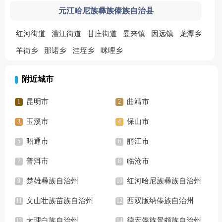
元江哈尼族彝族傣族自治县
红河街道
澧江街道
甘庄街道
曼来镇
因远镇
龙潭乡
羊街乡
那诺乡
洼垤乡
咪哩乡
附近城市
昆明市
曲靖市
玉溪市
保山市
昭通市
丽江市
普洱市
临沧市
楚雄彝族自治州
红河哈尼族彝族自治州
文山壮族苗族自治州
西双版纳傣族自治州
大理白族自治州
德宏傣族景颇族自治州