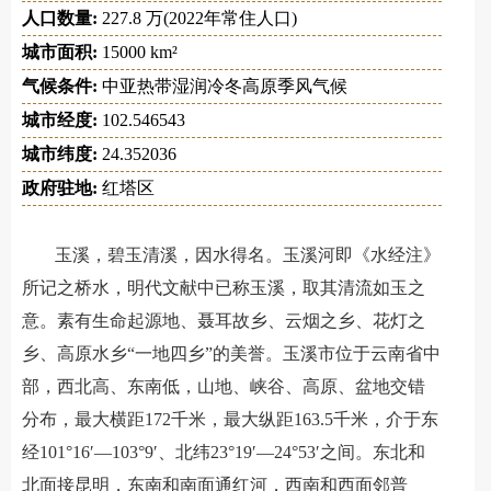
人口数量:
227.8 万(2022年常住人口)
城市面积:
15000 km²
气候条件:
中亚热带湿润冷冬高原季风气候
城市经度:
102.546543
城市纬度:
24.352036
政府驻地:
红塔区
玉溪，碧玉清溪，因水得名。玉溪河即《水经注》
所记之桥水，明代文献中已称玉溪，取其清流如玉之
意。素有生命起源地、聂耳故乡、云烟之乡、花灯之
乡、高原水乡“一地四乡”的美誉。玉溪市位于云南省中
部，西北高、东南低，山地、峡谷、高原、盆地交错
分布，最大横距172千米，最大纵距163.5千米，介于东
经101°16′―103°9′、北纬23°19′—24°53′之间。东北和
北面接昆明，东南和南面通红河，西南和西面邻普