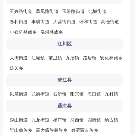
玉兴路街道
凤凰路街道
玉带路街道
北城街道
春和街道
李棋街道
大营街街道
研和街道
高仓街道
小石桥彝族乡
洛河彝族乡
江川区
大街街道
江城镇
前卫镇
九溪镇
路居镇
安化彝族乡
雄关乡
澄江县
凤麓街道
龙街街道
右所镇
阳宗镇
海口镇
九村镇
通海县
秀山街道
九龙街道
杨广镇
河西镇
四街镇
纳古镇
里山彝族乡
高大傣族彝族乡
兴蒙蒙古族乡