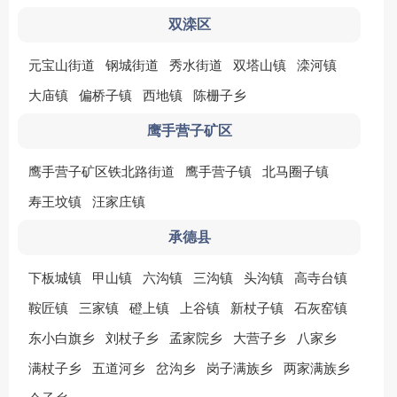
双滦区
元宝山街道
钢城街道
秀水街道
双塔山镇
滦河镇
大庙镇
偏桥子镇
西地镇
陈栅子乡
鹰手营子矿区
鹰手营子矿区铁北路街道
鹰手营子镇
北马圈子镇
寿王坟镇
汪家庄镇
承德县
下板城镇
甲山镇
六沟镇
三沟镇
头沟镇
高寺台镇
鞍匠镇
三家镇
磴上镇
上谷镇
新杖子镇
石灰窑镇
东小白旗乡
刘杖子乡
孟家院乡
大营子乡
八家乡
满杖子乡
五道河乡
岔沟乡
岗子满族乡
两家满族乡