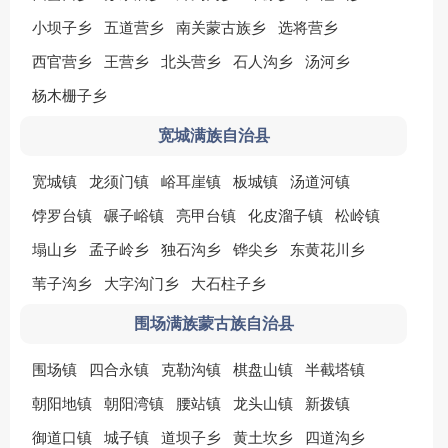
小坝子乡
五道营乡
南关蒙古族乡
选将营乡
西官营乡
王营乡
北头营乡
石人沟乡
汤河乡
杨木栅子乡
宽城满族自治县
宽城镇
龙须门镇
峪耳崖镇
板城镇
汤道河镇
饽罗台镇
碾子峪镇
亮甲台镇
化皮溜子镇
松岭镇
塌山乡
孟子岭乡
独石沟乡
铧尖乡
东黄花川乡
苇子沟乡
大字沟门乡
大石柱子乡
围场满族蒙古族自治县
围场镇
四合永镇
克勒沟镇
棋盘山镇
半截塔镇
朝阳地镇
朝阳湾镇
腰站镇
龙头山镇
新拨镇
御道口镇
城子镇
道坝子乡
黄土坎乡
四道沟乡