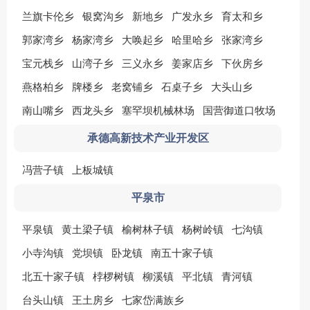
兰旗卡伦乡
银窝沟乡
新地乡
广发永乡
育太和乡
郭家湾乡
杨家湾乡
大唤起乡
哈里哈乡
张家湾乡
宝元栈乡
山湾子乡
三义永乡
姜家店乡
下伙房乡
燕格柏乡
牌楼乡
老窝铺乡
石桌子乡
大头山乡
南山嘴乡
西龙头乡
塞罕坝机械林场
国营御道口牧场
承德高新技术产业开发区
冯营子镇
上板城镇
平泉市
平泉镇
黄土梁子镇
榆树林子镇
杨树岭镇
七沟镇
小寺沟镇
党坝镇
卧龙镇
南五十家子镇
北五十家子镇
桲椤树镇
柳溪镇
平北镇
青河镇
台头山镇
王土房乡
七家岱满族乡