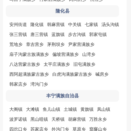
隆化县
安州街道
隆化镇
韩麻营镇
中关镇
七家镇
汤头沟镇
张三营镇
唐三营镇
蓝旗镇
步古沟镇
郭家屯镇
荒地乡
章吉营乡
茅荆坝乡
尹家营满族乡
庙子沟蒙古族满族乡
偏坡营满族乡
山湾乡
八达营蒙古族乡
太平庄满族乡
旧屯满族乡
西阿超满族蒙古族乡
白虎沟满族蒙古族乡
碱房乡
韩家店乡
湾沟门乡
丰宁满族自治县
大阁镇
大滩镇
鱼儿山镇
土城镇
黄旗镇
凤山镇
波罗诺镇
黑山咀镇
天桥镇
胡麻营镇
万胜永乡
四岔口乡
苏家店乡
外沟门乡
草原乡
窟窿山乡