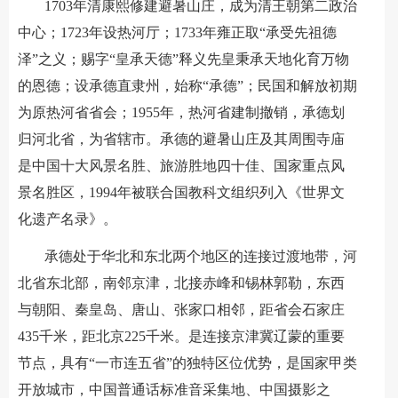
1703年清康熙修建避暑山庄，成为清王朝第二政治
中心；1723年设热河厅；1733年雍正取“承受先祖德
泽”之义；赐字“皇承天德”释义先皇秉承天地化育万物
的恩德；设承德直隶州，始称“承德”；民国和解放初期
为原热河省省会；1955年，热河省建制撤销，承德划
归河北省，为省辖市。承德的避暑山庄及其周围寺庙
是中国十大风景名胜、旅游胜地四十佳、国家重点风
景名胜区，1994年被联合国教科文组织列入《世界文
化遗产名录》。
承德处于华北和东北两个地区的连接过渡地带，河
北省东北部，南邻京津，北接赤峰和锡林郭勒，东西
与朝阳、秦皇岛、唐山、张家口相邻，距省会石家庄
435千米，距北京225千米。是连接京津冀辽蒙的重要
节点，具有“一市连五省”的独特区位优势，是国家甲类
开放城市，中国普通话标准音采集地、中国摄影之