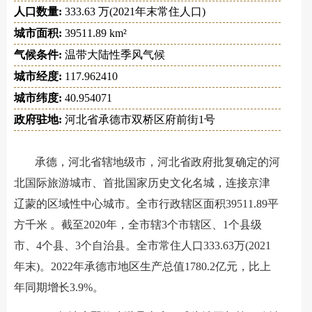
人口数量:
333.63 万(2021年末常住人口)
城市面积:
39511.89 km²
气候条件:
温带大陆性季风气候
城市经度:
117.962410
城市纬度:
40.954071
政府驻地:
河北省承德市双桥区府前街1号
承德，河北省辖地级市，河北省政府批复确定的河
北国际旅游城市、首批国家历史文化名城，连接京津
辽蒙的区域性中心城市。全市行政辖区面积39511.89平
方千米 。截至2020年，全市辖3个市辖区、1个县级
市、4个县、3个自治县。全市常住人口333.63万(2021
年末)。2022年承德市地区生产总值1780.2亿元，比上
年同期增长3.9%。