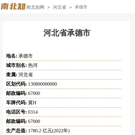
南北知网
>
河北省
>
承德市
河北省承德市
地名:
承德市
城市别名:
热河
隶属:
河北省
区划代码:
130800000000
邮政编码:
67000
车牌代码:
冀H
电话区号:
0314
邮政编码:
67000
生产总值:
1780.2 亿元(2022年)