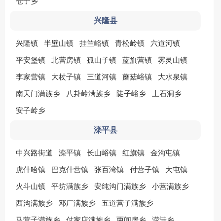
仓子乡
兴隆县
兴隆镇
半壁山镇
挂兰峪镇
青松岭镇
六道河镇
平安堡镇
北营房镇
孤山子镇
蓝旗营镇
雾灵山镇
李家营镇
大杖子镇
三道河镇
蘑菇峪镇
大水泉镇
南天门满族乡
八卦岭满族乡
陡子峪乡
上石洞乡
安子岭乡
滦平县
中兴路街道
滦平镇
长山峪镇
红旗镇
金沟屯镇
虎什哈镇
巴克什营镇
张百湾镇
付营子镇
大屯镇
火斗山镇
平坊满族乡
安纯沟门满族乡
小营满族乡
西沟满族乡
邓厂满族乡
五道营子满族乡
马营子满族乡
付家店满族乡
两间房乡
涝洼乡