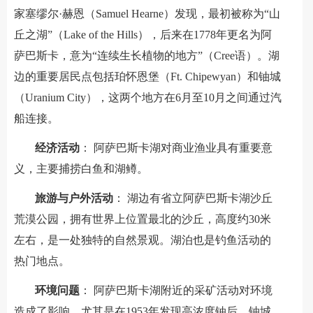
家塞缪尔·赫恩（Samuel Hearne）发现，最初被称为“山
丘之湖”（Lake of the Hills），后来在1778年更名为阿
萨巴斯卡，意为“连续生长植物的地方”（Cree语）。湖
边的重要居民点包括珀怀恩堡（Ft. Chipewyan）和铀城
（Uranium City），这两个地方在6月至10月之间通过汽
船连接。
经济活动
： 阿萨巴斯卡湖对商业渔业具有重要意
义，主要捕捞白鱼和湖鳟。
旅游与户外活动
： 湖边有省立阿萨巴斯卡湖沙丘
荒漠公园，拥有世界上位置最北的沙丘，高度约30米
左右，是一处独特的自然景观。湖泊也是钓鱼活动的
热门地点。
环境问题
： 阿萨巴斯卡湖附近的采矿活动对环境
造成了影响，尤其是在1953年发现高浓度铀后，铀城