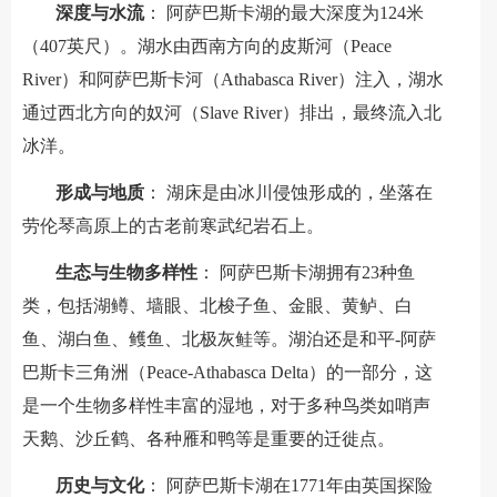
深度与水流
： 阿萨巴斯卡湖的最大深度为124米
（407英尺）。湖水由西南方向的皮斯河（Peace
River）和阿萨巴斯卡河（Athabasca River）注入，湖水
通过西北方向的奴河（Slave River）排出，最终流入北
冰洋。
形成与地质
： 湖床是由冰川侵蚀形成的，坐落在
劳伦琴高原上的古老前寒武纪岩石上。
生态与生物多样性
： 阿萨巴斯卡湖拥有23种鱼
类，包括湖鳟、墙眼、北梭子鱼、金眼、黄鲈、白
鱼、湖白鱼、鳠鱼、北极灰鲑等。湖泊还是和平-阿萨
巴斯卡三角洲（Peace-Athabasca Delta）的一部分，这
是一个生物多样性丰富的湿地，对于多种鸟类如哨声
天鹅、沙丘鹤、各种雁和鸭等是重要的迁徙点。
历史与文化
： 阿萨巴斯卡湖在1771年由英国探险