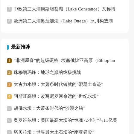
Lago di Garda
中欧第三大湖康斯坦察湖（Lake Constance）又称博
登湖（Bodensee）
欧洲第二大湖奥涅加湖（Lake Onega）冰川构造湖
最新推荐
“非洲屋脊”的超级硬核--埃塞俄比亚高原（Ethiopian
Highlands）
珠穆朗玛峰：地球之巅的终极挑战
大古力水坝：大萧条时代铸就的“混凝土奇迹”
阿斯旺高坝：改写尼罗河命运的“世纪水坝”
胡佛水坝：大萧条时代的“沙漠之钻”
奥罗维尔坝：美国最高大坝的“惊魂72小时”与11亿美
元重生
塔贝拉坝：世界最大土石坝的“南亚脊梁”