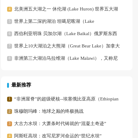
非洲最大的湖泊
北美洲五大湖之一 休伦湖 (Lake Huron) 世界五大湖
中第二大湖
世界上第二深的湖泊 坦噶尼喀湖（Lake
Tanganyika）非洲中部的一个淡水湖
西伯利亚明珠 贝加尔湖（Lake Baikal）俄罗斯东西
伯利亚南部的一个断层湖
世界上10大湖泊之大熊湖（Great Bear Lake）加拿大
西北地区重要湖泊
非洲第三大湖泊马拉维湖（Lake Malawi），又称尼
亚萨湖（Lake Nyasa）
最新推荐
“非洲屋脊”的超级硬核--埃塞俄比亚高原（Ethiopian
Highlands）
珠穆朗玛峰：地球之巅的终极挑战
大古力水坝：大萧条时代铸就的“混凝土奇迹”
阿斯旺高坝：改写尼罗河命运的“世纪水坝”