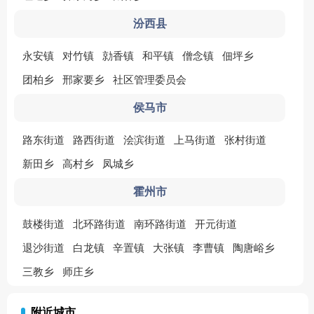
汾西县
永安镇
对竹镇
勍香镇
和平镇
僧念镇
佃坪乡
团柏乡
邢家要乡
社区管理委员会
侯马市
路东街道
路西街道
浍滨街道
上马街道
张村街道
新田乡
高村乡
凤城乡
霍州市
鼓楼街道
北环路街道
南环路街道
开元街道
退沙街道
白龙镇
辛置镇
大张镇
李曹镇
陶唐峪乡
三教乡
师庄乡
附近城市