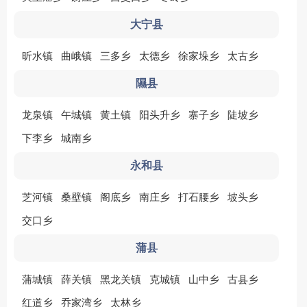
大宁县
昕水镇
曲峨镇
三多乡
太德乡
徐家垛乡
太古乡
隰县
龙泉镇
午城镇
黄土镇
阳头升乡
寨子乡
陡坡乡
下李乡
城南乡
永和县
芝河镇
桑壁镇
阁底乡
南庄乡
打石腰乡
坡头乡
交口乡
蒲县
蒲城镇
薛关镇
黑龙关镇
克城镇
山中乡
古县乡
红道乡
乔家湾乡
太林乡