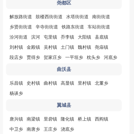
尧都区
解放路街道
鼓楼西街街道
水塔街街道
南街街道
乡贤街街道
辛寺街街道
铁路东街道
车站街街道
汾河街道
滨河
屯里镇
乔李镇
大阳镇
县底镇
刘村镇
金殿镇
吴村镇
土门镇
魏村镇
尧庙镇
段店乡
贾得乡
贺家庄乡
一平垣乡
枕头乡
河底乡
曲沃县
乐昌镇
史村镇
曲村镇
高显镇
里村镇
北董乡
杨谈乡
翼城县
唐兴镇
南梁镇
里砦镇
隆化镇
桥上镇
西阎镇
中卫乡
南唐乡
王庄乡
浇底乡