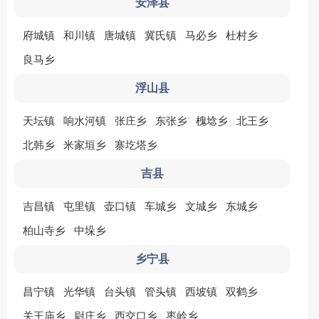
安泽县
府城镇
和川镇
唐城镇
冀氏镇
马必乡
杜村乡
良马乡
浮山县
天坛镇
响水河镇
张庄乡
东张乡
槐埝乡
北王乡
北韩乡
米家垣乡
寨圪塔乡
吉县
吉昌镇
屯里镇
壶口镇
车城乡
文城乡
东城乡
柏山寺乡
中垛乡
乡宁县
昌宁镇
光华镇
台头镇
管头镇
西坡镇
双鹤乡
关王庙乡
尉庄乡
西交口乡
枣岭乡