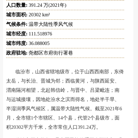
人口数量:
391.24 万(2021年)
城市面积:
20302 km²
气候条件:
温带大陆性季风气候
城市经度:
111.518976
城市纬度:
36.088005
政府驻地:
尧都区市府街行署巷
临汾市，山西省辖地级市，位于山西西南部，东倚
太岳，与长治、晋城为邻；西临黄河，与陕西延安、
渭南隔河相望，北起韩信岭，与晋中、吕梁毗连；南
与运城接壤，因地处汾水之滨而得名，地处半干旱、
半湿润季风气候区，属温带大陆性气候。截至2021年6
月，全市辖1个市辖区、14个县，代管2个县级市，面
积20302平方千米，全市常住人口391.24万。