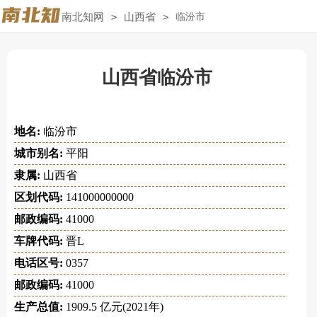
南北知网
>
山西省
>
临汾市
山西省临汾市
地名:
临汾市
城市别名:
平阳
隶属:
山西省
区划代码:
141000000000
邮政编码:
41000
车牌代码:
晋L
电话区号:
0357
邮政编码:
41000
生产总值:
1909.5 亿元(2021年)