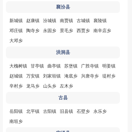
襄汾县
新城镇
赵康镇
汾城镇
南贾镇
古城镇
襄陵镇
邓庄镇
陶寺乡
永固乡
景毛乡
西贾乡
南辛店乡
大邓乡
洪洞县
大槐树镇
甘亭镇
曲亭镇
苏堡镇
广胜寺镇
明姜镇
赵城镇
万安镇
刘家垣镇
淹底乡
兴唐寺乡
堤村乡
辛村乡
龙马乡
山头乡
左木乡
古县
岳阳镇
北平镇
古阳镇
旧县镇
石壁乡
永乐乡
南垣乡