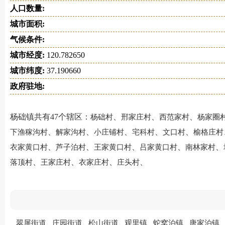
人口数量:
城市面积:
气候条件:
城市经度:
120.782650
城市纬度:
37.190660
政府驻地:
杨础镇共有47个辖区：
、
、
、
杨础村
邢家庄村
西范家村
杨家圈
、
、
、
、
、
下渔稼沟村
解家沟村
小庄铺村
宅科村
文口村
榆格庄村
、
、
、
、
、
衣家黄口村
芦子泊村
王家黄口村
吕家黄口村
南林家村
、
、
、
、
落顶村
王家庄村
衣家庄村
庄头村
翠屏街道
庄园街道
松山街道
观里镇
蛇窝泊镇
唐家泊镇