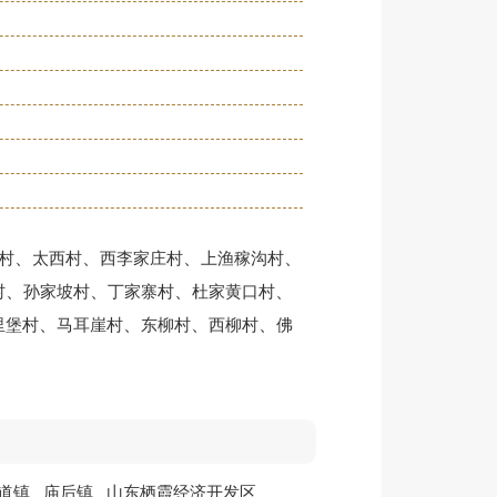
、
、
、
、
村
太西村
西李家庄村
上渔稼沟村
、
、
、
、
村
孙家坡村
丁家寨村
杜家黄口村
、
、
、
、
里堡村
马耳崖村
东柳村
西柳村
佛
道镇
庙后镇
山东栖霞经济开发区