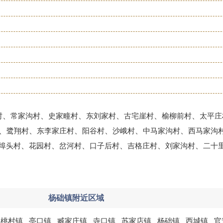
、
、
、
、
、
、
村
常家沟村
史家疃村
东刘家村
古宅崖村
榆柳前村
太平庄
、
、
、
、
、
、
鹭翔村
东李家庄村
阳谷村
沙峨村
中马家沟村
西马家沟
、
、
、
、
、
、
埠头村
花园村
岔河村
口子后村
吉格庄村
刘家沟村
二十
杨础镇附近区域
桃村镇
亭口镇
臧家庄镇
寺口镇
苏家店镇
杨础镇
西城镇
官