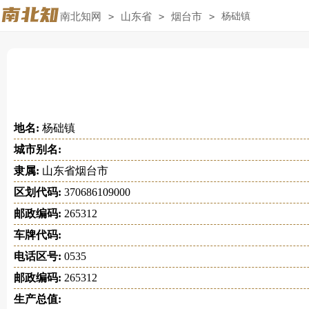
南北知网
>
山东省
>
烟台市
>
杨础镇
地名:
杨础镇
城市别名:
隶属:
山东省烟台市
区划代码:
370686109000
邮政编码:
265312
车牌代码:
电话区号:
0535
邮政编码:
265312
生产总值: