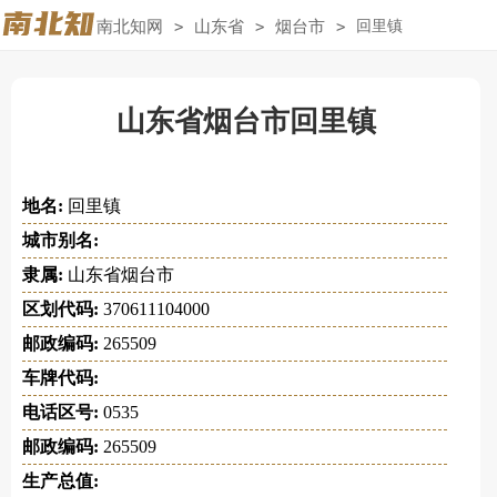
南北知网
>
山东省
>
烟台市
>
回里镇
山东省烟台市回里镇
地名:
回里镇
城市别名:
隶属:
山东省烟台市
区划代码:
370611104000
邮政编码:
265509
车牌代码:
电话区号:
0535
邮政编码:
265509
生产总值: