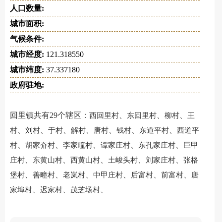
人口数量:
城市面积:
气候条件:
城市经度:
121.318550
城市纬度:
37.337180
政府驻地:
回里镇共有29个辖区：
、
、
、
西回里村
东回里村
柳村
王
、
、
、
、
、
、
、
村
刘村
于村
解村
唐村
钱村
东道平村
西道平
、
、
、
、
、
村
胡家夼村
李家疃村
谭家庄村
东孔家庄村
巨甲
、
、
、
、
、
庄村
东黄山村
西黄山村
土峻头村
刘家庄村
张格
、
、
、
、
、
、
堡村
善疃村
老岚村
中甲庄村
后富村
前富村
唐
、
、
、
家埠村
迟家村
茂芝场村