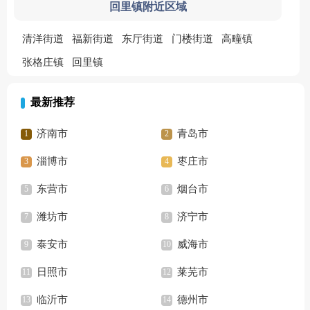
回里镇附近区域
清洋街道
福新街道
东厅街道
门楼街道
高疃镇
张格庄镇
回里镇
最新推荐
济南市
青岛市
淄博市
枣庄市
东营市
烟台市
潍坊市
济宁市
泰安市
威海市
日照市
莱芜市
临沂市
德州市