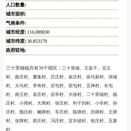
人口数量:
城市面积:
气候条件:
城市经度:
116.089030
城市纬度:
36.853170
政府驻地:
三十里铺镇共有39个辖区：
、
、
三十里铺
王架子
北王
、
、
、
、
、
、
村
曲庄村
董集村
庄庄村
崔庄村
徐马新村
张铺
、
、
、
、
、
、
村
大马村
李奇村
后屯村
前屯村
五神村
长屯
、
、
、
、
、
、
村
南王村
袁庄村
后辛村
大徐村
二十里铺村
杨
、
、
、
、
、
、
庄村
小周村
大周村
张庄村
杓子刘村
小辛村
孙
、
、
、
、
、
、
庄村
囤庄村
阚牌村
车庄村
陈牌村
田牌村
王牌
、
、
、
、
、
、
村
张牌村
郭庄村
冯庄村
宜丰镇村
焦庄村
五寨
、
村