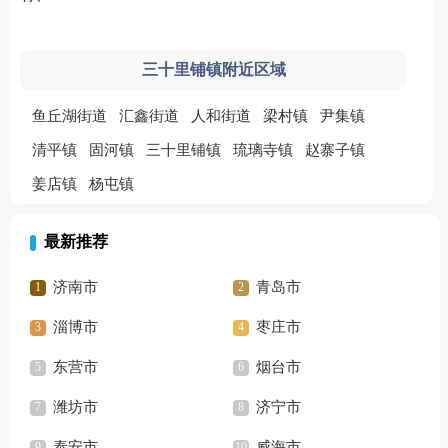
三十里铺镇附近区域
鱼丘湖街道
汇鑫街道
人和街道
梁村镇
尹集镇
清平镇
固河镇
三十里铺镇
琉璃寺镇
赵寨子镇
姜店镇
杨屯镇
最新推荐
济南市
青岛市
淄博市
枣庄市
东营市
烟台市
潍坊市
济宁市
泰安市
威海市