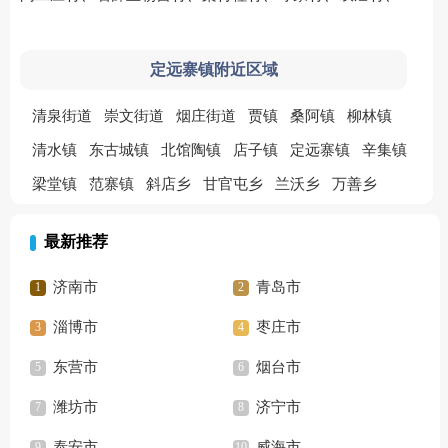
定远寨镇附近区域
清泉街道
崇文街道
烟庄街道
贾镇
桑阿镇
柳林镇
清水镇
东古城镇
北馆陶镇
店子镇
定远寨镇
辛集镇
梁堂镇
范寨镇
斜店乡
甘官屯乡
兰沃乡
万善乡
最新推荐
济南市
青岛市
淄博市
枣庄市
东营市
烟台市
潍坊市
济宁市
泰安市
威海市