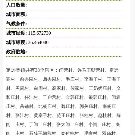
人口数量:
城市面积:
气候条件:
城市经度:
115.672730
城市纬度:
36.464040
政府驻地:
定远寨镇共有38个辖区：
、
、
闫营村
许马王朝营村
定远
、
、
、
、
、
寨村
前杏园村
后杏园村
毛庄村
李海子村
王海子
、
、
、
、
、
、
村
黑周村
白周村
高家村
候家村
三奶奶庙村
义
、
、
、
、
、
和庄村
任洼村
千户营村
金郭庄村
银郭庄村
闫袁
、
、
、
、
、
庄村
吕铺村
北杨庄村
魏庄村
郭关庙村
南杨庄
、
、
、
、
、
、
村
张洼村
黄寨子村
范王庄村
张桂村
赵桂村
薛
、
、
、
、
闫二庄村
丁闫二庄村
张大闫二庄村
小闫二庄村
秦
、
、
、
、
、
闫二庄村
石薛王朝营村
栾付桂村
呼家村
双庙村