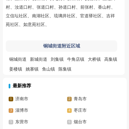
、
、
、
、
、
、
村
汝道口村
张道口村
孙道口村
前张村
香山村
、
、
、
、
立信坛社区
南湖社区
琉璃井社区
官道驿社区
吉祥
、
、
苑社区
如意苑社区
铜城街道附近区域
铜城街道
新城街道
刘集镇
牛角店镇
大桥镇
高集镇
姜楼镇
姚寨镇
鱼山镇
陈集镇
最新推荐
济南市
青岛市
淄博市
枣庄市
东营市
烟台市