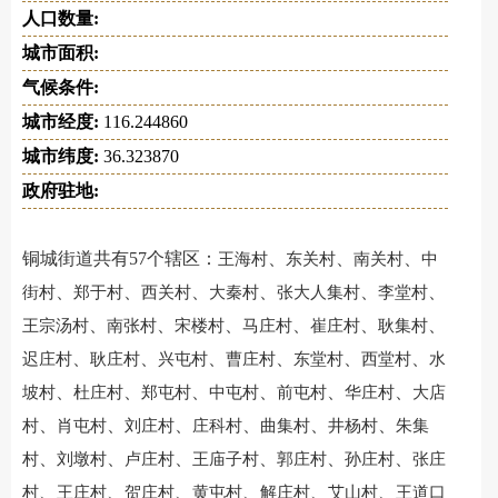
人口数量:
城市面积:
气候条件:
城市经度:
116.244860
城市纬度:
36.323870
政府驻地:
铜城街道共有57个辖区：
、
、
、
王海村
东关村
南关村
中
、
、
、
、
、
、
街村
郑于村
西关村
大秦村
张大人集村
李堂村
、
、
、
、
、
、
王宗汤村
南张村
宋楼村
马庄村
崔庄村
耿集村
、
、
、
、
、
、
迟庄村
耿庄村
兴屯村
曹庄村
东堂村
西堂村
水
、
、
、
、
、
、
坡村
杜庄村
郑屯村
中屯村
前屯村
华庄村
大店
、
、
、
、
、
、
村
肖屯村
刘庄村
庄科村
曲集村
井杨村
朱集
、
、
、
、
、
、
村
刘墩村
卢庄村
王庙子村
郭庄村
孙庄村
张庄
、
、
、
、
、
、
村
王庄村
贺庄村
黄屯村
解庄村
艾山村
王道口