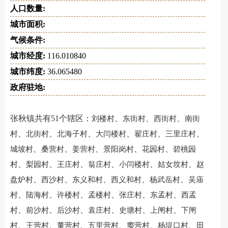
人口数量:
城市面积:
气候条件:
城市经度:
116.010840
城市纬度:
36.065480
政府驻地:
张秋镇共有51个辖区：
、
、
、
刘楼村
东街村
西街村
南街
、
、
、
、
、
、
村
北街村
北海子村
大闫楼村
翟庄村
三里庄村
、
、
、
、
、
城坡村
桑营村
姜营村
景阳岗村
花园村
碧桃园
、
、
、
、
、
、
村
梨园村
王庄村
翁庄村
小闫楼村
姑女坟村
赵
、
、
、
、
、
盘炉村
西沙村
东义和村
西义和村
杨武岳村
吴庙
、
、
、
、
、
、
村
陆海村
许楼村
孟楼村
张庄村
东孟村
西孟
、
、
、
、
、
、
村
前沙村
后沙村
袁庄村
史塘村
上闸村
下闸
、
、
、
、
、
、
村
王营村
董营村
五里营村
窦营村
杨堤口村
田