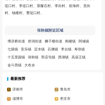
、
、
、
、
、
堤口村
李堤口村
窟窿石村
李街村
前海村
党街
、
、
、
村
钱楼村
曹堤口村
张秋镇附近区域
博济桥街道
侨润街道
狮子楼街道
阎楼镇
阿城镇
七级镇
安乐镇
定水镇
石佛镇
李台镇
寿张镇
十五里园镇
张秋镇
郭店屯镇
西湖镇
高庙王镇
金斗营镇
大布乡
最新推荐
济南市
青岛市
淄博市
枣庄市