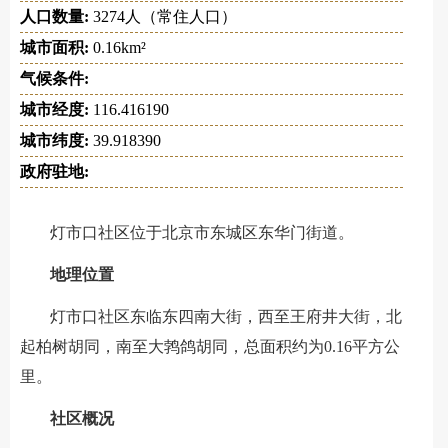
人口数量:
3274人（常住人口）
城市面积:
0.16km²
气候条件:
城市经度:
116.416190
城市纬度:
39.918390
政府驻地:
灯市口社区位于北京市东城区东华门街道。
地理位置
灯市口社区东临东四南大街，西至王府井大街，北
起柏树胡同，南至大鹁鸽胡同，总面积约为0.16平方公
里。
社区概况